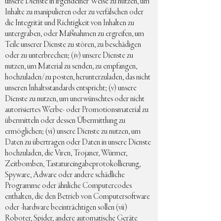
unsere Dienste in irgendeiner Weise zu nutzen, um
Inhalte zu manipulieren oder zu verfälschen oder
die Integrität und Richtigkeit von Inhalten zu
untergraben, oder Maßnahmen zu ergreifen, um
Teile unserer Dienste zu stören, zu beschädigen
oder zu unterbrechen; (iv) unsere Dienste zu
nutzen, um Material zu senden, zu empfangen,
hochzuladen/zu posten, herunterzuladen, das nicht
unseren Inhaltsstandards entspricht; (v) unsere
Dienste zu nutzen, um unerwünschtes oder nicht
autorisiertes Werbe- oder Promotionsmaterial zu
übermitteln oder dessen Übermittlung zu
ermöglichen; (vi) unsere Dienste zu nutzen, um
Daten zu übertragen oder Daten in unsere Dienste
hochzuladen, die Viren, Trojaner, Würmer,
Zeitbomben, Tastatureingabeprotokollierung,
Spyware, Adware oder andere schädliche
Programme oder ähnliche Computercodes
enthalten, die den Betrieb von Computersoftware
oder -hardware beeinträchtigen sollen (vii)
Roboter, Spider, andere automatische Geräte