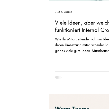
7 Min. Lesezeit
Viele Ideen, aber welch
funktioniert Internal C
Wie Ihr Mitarbeitende nicht nur Ide
deren Umsetzung mitentscheiden lasst. Eins ist 
gibt es viele gute Ideen. Mitarbeit
haben Vorschläge für neue Produkt
ihre tägliche Arbeit einfacher mach
Unternehmen ein Ideenmanagement e
Vorschläge ein – und dann? Dann l
Kreis