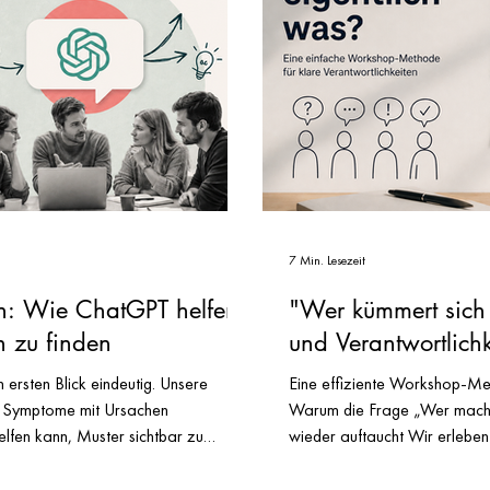
7 Min. Lesezeit
n: Wie ChatGPT helfen
"Wer kümmert sich 
n zu finden
und Verantwortlich
ersten Blick eindeutig. Unsere
Eine effiziente Workshop-Met
n Symptome mit Ursachen
Warum die Frage „Wer macht 
lfen kann, Muster sichtbar zu
wieder auftaucht Wir erleben
festgefahrene Situationen zu
immer wieder: Ein Team diskut
lem erklärt wird Eine Situation
eine Entscheidung und plötzli