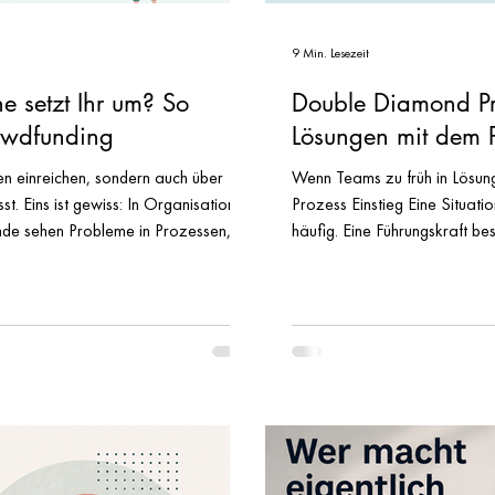
9 Min. Lesezeit
e setzt Ihr um? So
Double Diamond P
rowdfunding
Lösungen mit dem 
en einreichen, sondern auch über
Wenn Teams zu früh in Lösung
gewiss: In Organisationen
Prozess Einstieg Eine Situati
ende sehen Probleme in Prozessen,
häufig. Eine Führungskraft be
e oder wissen ziemlich genau, was
geht es um eine stockende 
en würde. Also führt das
einen ineffizienten Prozess 
in. Die Mitarbeitenden reichen ihre
wieder ins Stocken gerät. Ka
anden die Ideen bei einem kleinen
die Diskussion. "Wir brauchen