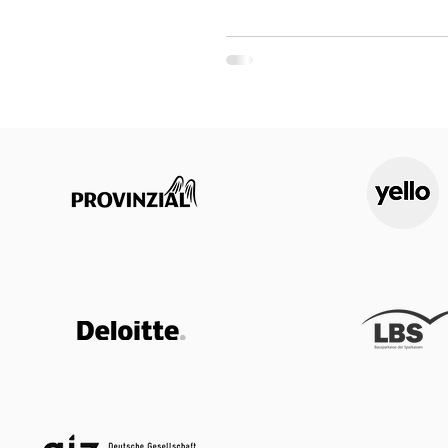
begegnet uns in Organisationen ersta
die erwarteten Ergebnisse. Die Sti
sich. Verantwortlichkei