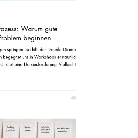
rozess: Warum gute
Problem beginnen
en springen: So hilft der Double Diamond
on begegnet uns in Workshops erstaunlich
schreibt eine Herausforderung. Vielleicht
Zusammenarbeit zwischen zwei Teams,
oder die Frage, warum ein Projekt immer
um ist das Problem ausgesprochen, beginnt
 ein neues Tool." "Wir müssen die Rollen