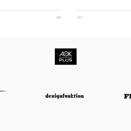
unlich häufig. Ein Team liefert nicht
sich eigentlich darum?“ Für ei
mmung wird schlechter. Bugs stapeln
müsste die Antwort klar sein. 