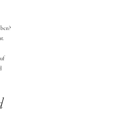
eben? 
t. 
uf 
d 
d 