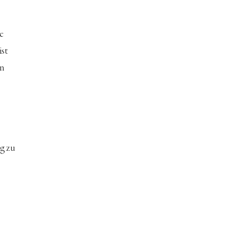
e 
st 
n 
g zu 