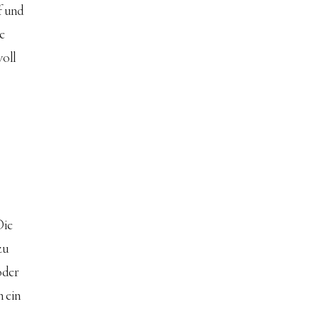
f und 
e 
oll 
Die 
zu 
oder 
 ein 