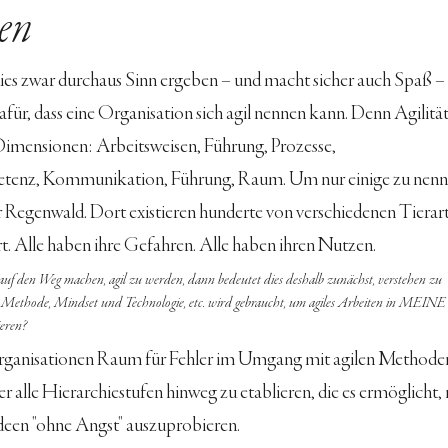
en
ies zwar durchaus Sinn ergeben – und macht sicher auch Spaß – 
dafür, dass eine Organisation sich agil nennen kann. Denn Agilität
 Dimensionen: Arbeitsweisen, Führung, Prozesse, 
enz, Kommunikation, Führung, Raum. Um nur einige zu nenne
er Regenwald. Dort existieren hunderte von verschiedenen Tierart
rt. Alle haben ihre Gefahren. Alle haben ihren Nutzen.
uf den Weg machen, agil zu werden, dann bedeutet dies deshalb zunächst, verstehen zu 
l Methode, Mindset und Technologie, etc. wird gebraucht, um agiles Arbeiten in MEINE
eren?
ganisationen Raum für Fehler im Umgang mit agilen Methoden
er alle Hierarchiestufen hinweg zu etablieren, die es ermöglicht,
deen "ohne Angst" auszuprobieren.