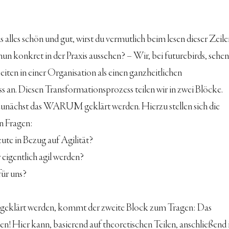
s alles schön und gut, wirst du vermutlich beim lesen dieser Zeile
n konkret in der Praxis aussehen? – Wir, bei futurebirds, sehen
ten in einer Organisation als einen ganzheitlichen 
 an. Diesen Transformationsprozess teilen wir in zwei Blöcke.
 zunächst das WARUM geklärt werden. Hierzu stellen sich die 
n Fragen:
ute in Bezug auf Agilität?
eigentlich agil werden?
für uns?
lärt werden, kommt der zweite Block zum Tragen: Das 
n! Hier kann, basierend auf theoretischen Teilen, anschließend i