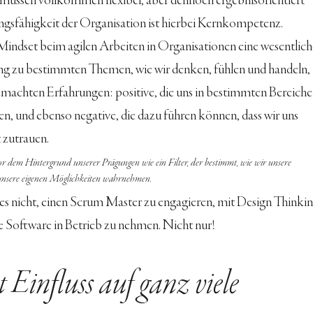
 müssen vollkommen flexibel, aber dennoch ergebnisorientiert 
ngsfähigkeit der Organisation ist hierbei Kernkompetenz.
 Mindset beim agilen Arbeiten in Organisationen eine wesentlich
ung zu bestimmten Themen, wie wir denken, fühlen und handeln, i
machten Erfahrungen: positive, die uns in bestimmten Bereiche
n, und ebenso negative, die dazu führen können, dass wir uns 
 zutrauen.
or dem Hintergrund unserer Prägungen wie ein Filter, der bestimmt, wie wir unsere 
unsere eigenen Möglichkeiten wahrnehmen.
s nicht, einen Scrum Master zu engagieren, mit Design Thinkin
te Software in Betrieb zu nehmen. Nicht nur!
t Einfluss auf ganz viele 