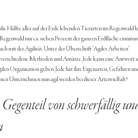
die Hälfte aller auf der Erde lebenden Tierarten im Regenwald l
Regenwald nur ca. sieben Prozent der ganzen Erdfläche einnimm
auch mit der Agilität. Unter der Überschrift "Agiles Arbeiten" 
 verschiedene Methoden und Ansätze. Jede kann eine Antwort a
gilen Organisation geben. Jede hat ihre Eigenarten, Gefahren un
nen Unternehmen nun agil werden bei dieser Artenvielfalt?
s Gegenteil von schwerfällig un
n