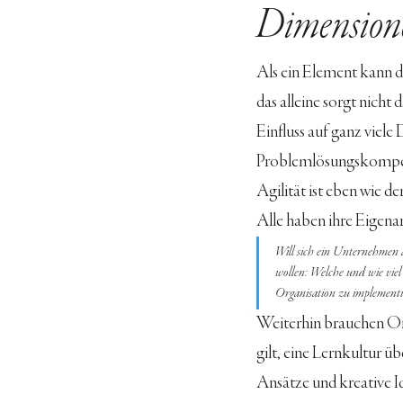
Dimension
Als ein Element kann d
das alleine sorgt nicht 
Einfluss auf ganz viele
Problemlösungskompet
Agilität ist eben wie d
Alle haben ihre Eigena
Will sich ein Unternehmen a
wollen: Welche und wie vie
Organisation zu implementi
Weiterhin brauchen Or
gilt, eine Lernkultur üb
Ansätze und kreative I