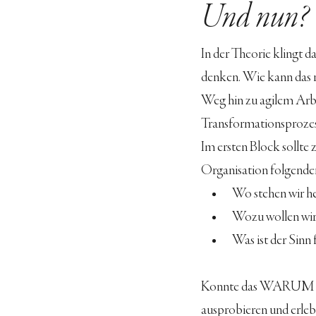
Und nun?
In der Theorie klingt da
denken. Wie kann das nu
Weg hin zu agilem Arbei
Transformationsprozess
Im ersten Block sollte
Organisation folgende
Wo stehen wir he
Wozu wollen wir 
Was ist der Sinn 
Konnte das WARUM gek
ausprobieren und erlebe