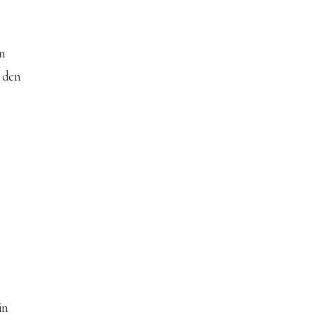
n 
 den 
n 