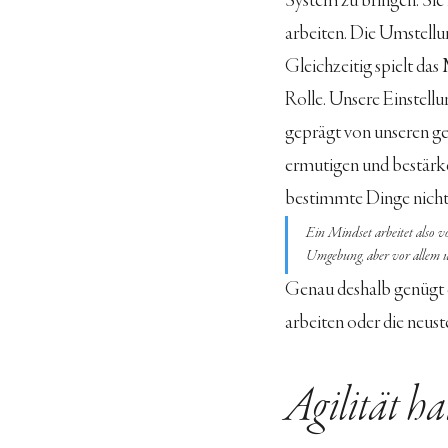
System zu bringen. Sie
arbeiten. Die Umstellu
Gleichzeitig spielt das
Rolle. Unsere Einstell
geprägt von unseren ge
ermutigen und bestärke
bestimmte Dinge nicht
Ein Mindset arbeitet also v
Umgebung, aber vor allem 
Genau deshalb genügt e
arbeiten oder die neus
Agilität ha