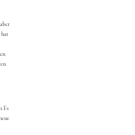
aber 
 hat 
n. 
en. 
 
. Es 
 neue 