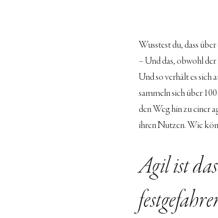
Wusstest du, dass über 
– Und das, obwohl der 
Und so verhält es sich 
sammeln sich über 100
den Weg hin zu einer a
ihren Nutzen. Wie kön
Agil ist da
festgefahre