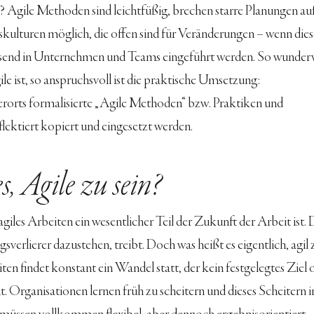
? Agile Methoden sind leichtfüßig, brechen starre Planungen au
lturen möglich, die offen sind für Veränderungen – wenn dies
end in Unternehmen und Teams eingeführt werden. So wunderv
e ist, so anspruchsvoll ist die praktische Umsetzung:
rorts formalisierte „Agile Methoden“ bzw. Praktiken und 
lektiert kopiert und eingesetzt werden.
s, Agile zu sein?
agiles Arbeiten ein wesentlicher Teil der Zukunft der Arbeit ist. 
gsverlierer dazustehen, treibt. Doch was heißt es eigentlich, agil 
ten findet konstant ein Wandel statt, der kein festgelegtes Ziel 
Organisationen lernen früh zu scheitern und dieses Scheitern in